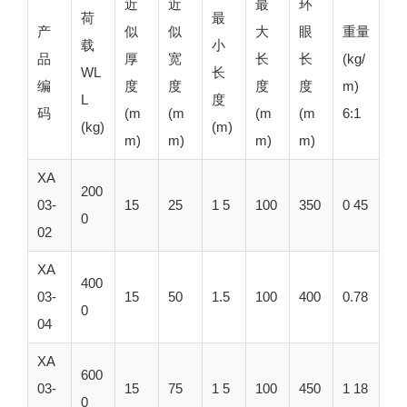
近
近
最
环
荷
最
产
似
似
大
眼
重量
载
小
品
厚
宽
长
长
(kg/
WL
长
编
度
度
度
度
m)
L
度
码
(m
(m
(m
(m
6:1
(kg)
(m)
m)
m)
m)
m)
XA
200
03-
15
25
1 5
100
350
0 45
0
02
XA
400
03-
15
50
1.5
100
400
0.78
0
04
XA
600
03-
15
75
1 5
100
450
1 18
0