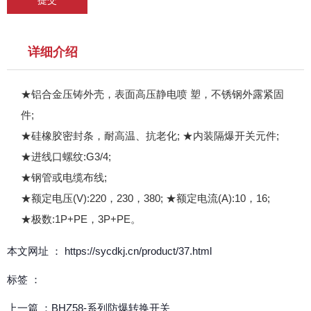
详细介绍
★铝合金压铸外壳，表面高压静电喷 塑，不锈钢外露紧固
件;
★硅橡胶密封条，耐高温、抗老化; ★内装隔爆开关元件;
★进线口螺纹:G3/4;
★钢管或电缆布线;
★额定电压(V):220，230，380; ★额定电流(A):10，16;
★极数:1P+PE，3P+PE。
本文网址 ： https://sycdkj.cn/product/37.html
标签 ：
上一篇 ：
BHZ58-系列防爆转换开关