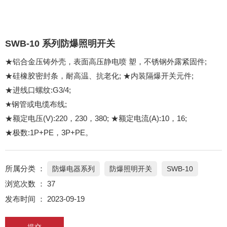
SWB-10 系列防爆照明开关
★铝合金压铸外壳，表面高压静电喷 塑，不锈钢外露紧固件;
★硅橡胶密封条，耐高温、抗老化; ★内装隔爆开关元件;
★进线口螺纹:G3/4;
★钢管或电缆布线;
★额定电压(V):220，230，380; ★额定电流(A):10，16;
★极数:1P+PE，3P+PE。
所属分类 ：
防爆电器系列
防爆照明开关
SWB-10
浏览次数 ：
37
发布时间 ： 2023-09-19
提交